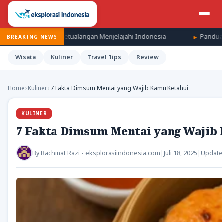
etualangan Menjelajahi Indonesia
Panduan Liburan Murah di Da
BREAKING NEWS
Wisata
Kuliner
Travel Tips
Review
Home
›
Kuliner
›
7 Fakta Dimsum Mentai yang Wajib Kamu Ketahui
KULINER
7 Fakta Dimsum Mentai yang Wajib
By
Rachmat Razi - eksplorasiindonesia.com
|
Juli 18, 2025
|
Updat